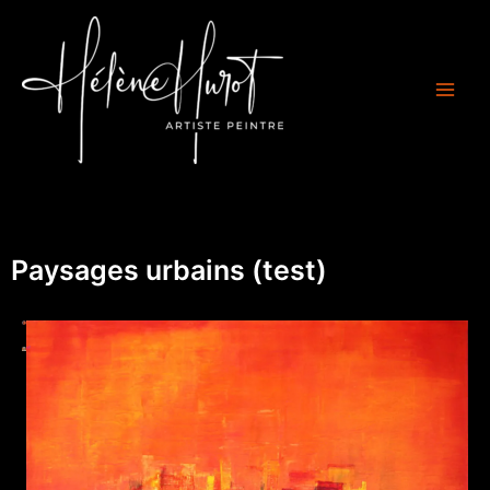
Aller
Main
au
Men
contenu
Paysages urbains (test)